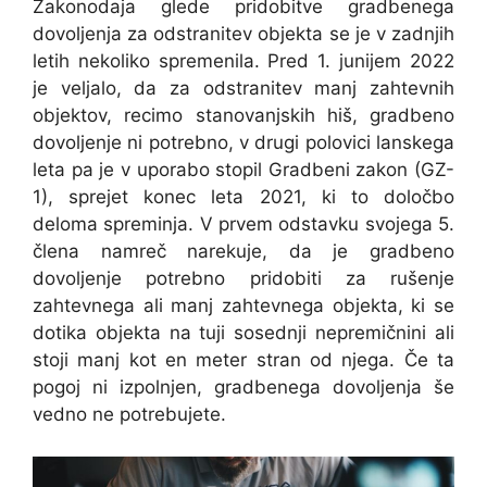
Zakonodaja glede pridobitve gradbenega
dovoljenja za odstranitev objekta se je v zadnjih
letih nekoliko spremenila. Pred 1. junijem 2022
je veljalo, da za odstranitev manj zahtevnih
objektov, recimo stanovanjskih hiš, gradbeno
dovoljenje ni potrebno, v drugi polovici lanskega
leta pa je v uporabo stopil Gradbeni zakon (GZ-
1), sprejet konec leta 2021, ki to določbo
deloma spreminja. V prvem odstavku svojega 5.
člena namreč narekuje, da je gradbeno
dovoljenje potrebno pridobiti za rušenje
zahtevnega ali manj zahtevnega objekta, ki se
dotika objekta na tuji sosednji nepremičnini ali
stoji manj kot en meter stran od njega. Če ta
pogoj ni izpolnjen, gradbenega dovoljenja še
vedno ne potrebujete.