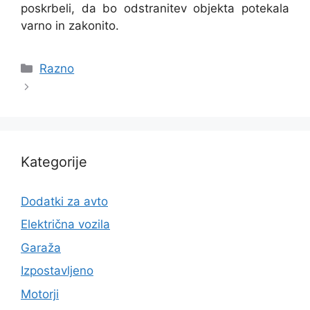
poskrbeli, da bo odstranitev objekta potekala
varno in zakonito.
Categories
Razno
Kategorije
Dodatki za avto
Električna vozila
Garaža
Izpostavljeno
Motorji