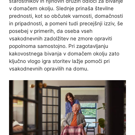
starostnikov in njihovih družin odloči za bivanje
v domačem okolju. Slednje prinaša številne
prednosti, kot so občutek varnosti, domačnosti
in pripadnosti, a pomeni tudi precejšnji izziv, še
posebej v primerih, da oseba vseh
vsakodnevnih zadolžitev ne zmore opraviti
popolnoma samostojno. Pri zagotavljanju
kakovostnega bivanja v domačem okolju zato
ključno vlogo igra storitev lažje pomoči pri
vsakodnevnih opravilih na domu.