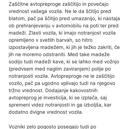
Zaščitne avtopreproge zaščitijo in povečajo
vrednost vašega vozila. Ne le da ščitijo pred
blatom, pač pa ščitijo pred umazanijo, ki nastaja
ob prehranjevanju v avtomobilu na poti ter pred
madeži. Zlasti vozila, ki imajo notranjost vozila
opremljeno v svetlih barvah, so hitro
izpostavljena madežem, ki jih je težko zakriti, če
jih ne moremo odstraniti. Med take madeže
sodijo tudi madeži kave, ki se lahko med vožnjo
(predvsem med naglim zaviranjem) polije po
notranjosti vozila. Avtopreproge ne le zaščitijo
vozilo, pač pa ugodno vplivajo tudi na njegovo
tržno vrednost. Dodajanje kakovostnih
avtopreprog je investicija, ki se izplača, saj
spremeni videz notranjosti in ga izboljša, kar
dodatno dvigne vrednost vozila.
Vozniki zelo pogosto posegajo tudi po