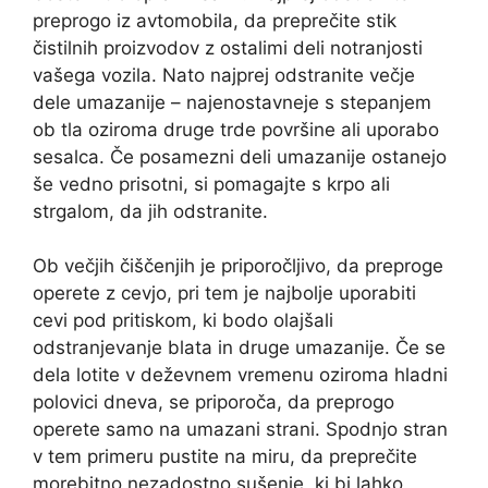
preprogo iz avtomobila, da preprečite stik
čistilnih proizvodov z ostalimi deli notranjosti
vašega vozila. Nato najprej odstranite večje
dele umazanije – najenostavneje s stepanjem
ob tla oziroma druge trde površine ali uporabo
sesalca. Če posamezni deli umazanije ostanejo
še vedno prisotni, si pomagajte s krpo ali
strgalom, da jih odstranite.
Ob večjih čiščenjih je priporočljivo, da preproge
operete z cevjo, pri tem je najbolje uporabiti
cevi pod pritiskom, ki bodo olajšali
odstranjevanje blata in druge umazanije. Če se
dela lotite v deževnem vremenu oziroma hladni
polovici dneva, se priporoča, da preprogo
operete samo na umazani strani. Spodnjo stran
v tem primeru pustite na miru, da preprečite
morebitno nezadostno sušenje, ki bi lahko