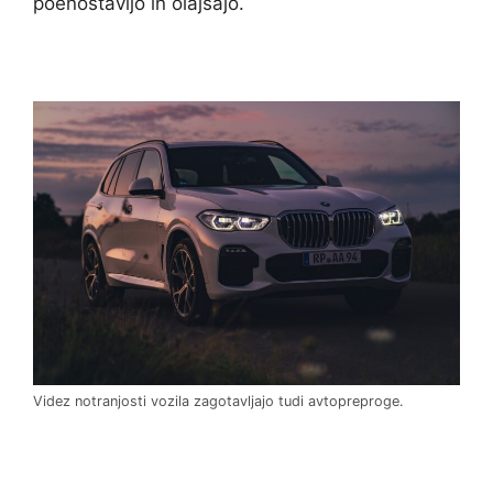
poenostavijo in olajšajo.
Videz notranjosti vozila zagotavljajo tudi avtopreproge.