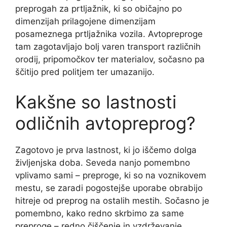
preprogah za prtljažnik, ki so običajno po
dimenzijah prilagojene dimenzijam
posameznega prtljažnika vozila. Avtopreproge
tam zagotavljajo bolj varen transport različnih
orodij, pripomočkov ter materialov, sočasno pa
ščitijo pred politjem ter umazanijo.
Kakšne so lastnosti
odličnih avtopreprog?
Zagotovo je prva lastnost, ki jo iščemo dolga
življenjska doba. Seveda nanjo pomembno
vplivamo sami – preproge, ki so na voznikovem
mestu, se zaradi pogostejše uporabe obrabijo
hitreje od preprog na ostalih mestih. Sočasno je
pomembno, kako redno skrbimo za same
preproge – redno čiščenje in vzdrževanje