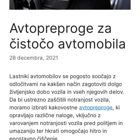
Avtopreproge za
čistočo avtomobila
28 decembra, 2021
Lastniki avtomobilov se pogosto soočajo z
odločitvami na kakšen način zagotoviti dolgo
življenjsko dobo vozila in vseh njegovih delov.
Da bi ustrezno zaščitili notranjost vozila,
moramo izbrati kakovostne
avtopreproge
, ki
opravljajo različne naloge, vključno z
varovanjem notranjosti vozila pred politjem in
umazanijo ter hkrati omogočajo hitro in
enostavno čiščenje.