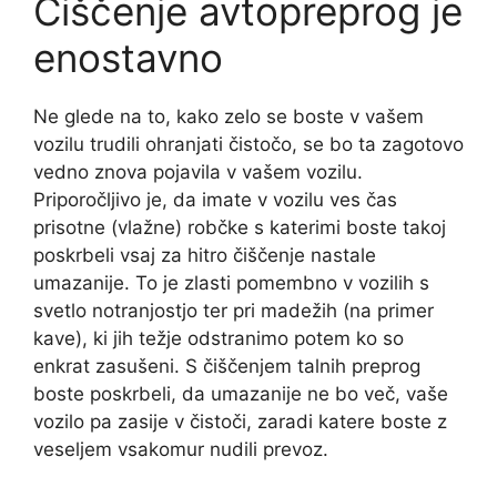
Čiščenje avtopreprog je
enostavno
Ne glede na to, kako zelo se boste v vašem
vozilu trudili ohranjati čistočo, se bo ta zagotovo
vedno znova pojavila v vašem vozilu.
Priporočljivo je, da imate v vozilu ves čas
prisotne (vlažne) robčke s katerimi boste takoj
poskrbeli vsaj za hitro čiščenje nastale
umazanije. To je zlasti pomembno v vozilih s
svetlo notranjostjo ter pri madežih (na primer
kave), ki jih težje odstranimo potem ko so
enkrat zasušeni. S čiščenjem talnih preprog
boste poskrbeli, da umazanije ne bo več, vaše
vozilo pa zasije v čistoči, zaradi katere boste z
veseljem vsakomur nudili prevoz.