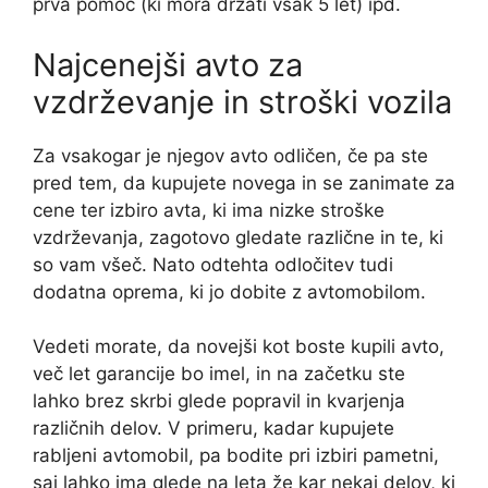
prva pomoč (ki mora držati vsak 5 let) ipd.
Najcenejši avto za
vzdrževanje in stroški vozila
Za vsakogar je njegov avto odličen, če pa ste
pred tem, da kupujete novega in se zanimate za
cene ter izbiro avta, ki ima nizke stroške
vzdrževanja, zagotovo gledate različne in te, ki
so vam všeč. Nato odtehta odločitev tudi
dodatna oprema, ki jo dobite z avtomobilom.
Vedeti morate, da novejši kot boste kupili avto,
več let garancije bo imel, in na začetku ste
lahko brez skrbi glede popravil in kvarjenja
različnih delov. V primeru, kadar kupujete
rabljeni avtomobil, pa bodite pri izbiri pametni,
saj lahko ima glede na leta že kar nekaj delov, ki