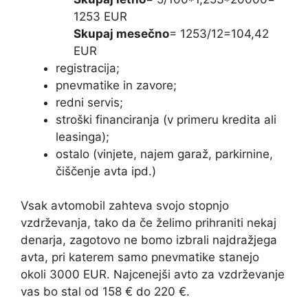
1253 EUR
Skupaj mesečno
= 1253/12=104,42
EUR
registracija;
pnevmatike in zavore;
redni servis;
stroški financiranja (v primeru kredita ali
leasinga);
ostalo (vinjete, najem garaž, parkirnine,
čiščenje avta ipd.)
Vsak avtomobil zahteva svojo stopnjo
vzdrževanja, tako da če želimo prihraniti nekaj
denarja, zagotovo ne bomo izbrali najdražjega
avta, pri katerem samo pnevmatike stanejo
okoli 3000 EUR. Najcenejši avto za vzdrževanje
vas bo stal od 158 € do 220 €.