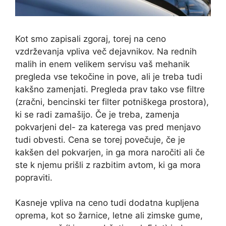
Kot smo zapisali zgoraj, torej na ceno
vzdrževanja vpliva več dejavnikov. Na rednih
malih in enem velikem servisu vaš mehanik
pregleda vse tekočine in pove, ali je treba tudi
kakšno zamenjati. Pregleda prav tako vse filtre
(zračni, bencinski ter filter potniškega prostora),
ki se radi zamašijo. Če je treba, zamenja
pokvarjeni del- za katerega vas pred menjavo
tudi obvesti. Cena se torej povečuje, če je
kakšen del pokvarjen, in ga mora naročiti ali če
ste k njemu prišli z razbitim avtom, ki ga mora
popraviti.
Kasneje vpliva na ceno tudi dodatna kupljena
oprema, kot so žarnice, letne ali zimske gume,