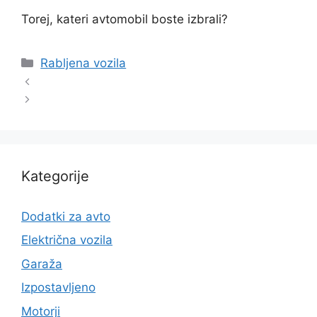
Torej, kateri avtomobil boste izbrali?
Categories
Rabljena vozila
Kategorije
Dodatki za avto
Električna vozila
Garaža
Izpostavljeno
Motorji