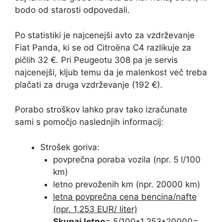
bodo od starosti odpovedali.
Po statistiki je najcenejši avto za vzdrževanje
Fiat Panda, ki se od Citroëna C4 razlikuje za
pičlih 32 €. Pri Peugeotu 308 pa je servis
najcenejši, kljub temu da je malenkost več treba
plačati za druga vzdrževanje (192 €).
Porabo stroškov lahko prav tako izračunate
sami s pomočjo naslednjih informacij:
Strošek goriva:
povprečna poraba vozila (npr. 5 l/100
km)
letno prevoženih km (npr. 20000 km)
letna povprečna cena bencina/nafte
(npr. 1,253 EUR/ liter)
Skupaj letno
= 5/100*1,253*20000=