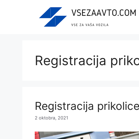
Skip
to
content
Registracija prik
Registracija prikoli
2 oktobra, 2021