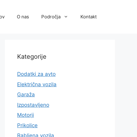
ov
O nas
Področja
Kontakt
Kategorije
Dodatki za avto
Električna vozila
Garaža
Izpostavljeno
Motorji
Prikolice
Rabljena vozila