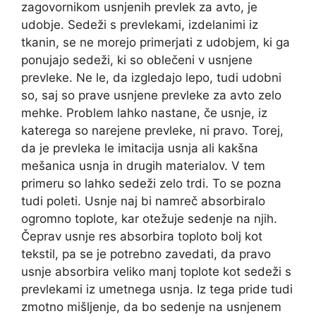
zagovornikom usnjenih prevlek za avto, je
udobje. Sedeži s prevlekami, izdelanimi iz
tkanin, se ne morejo primerjati z udobjem, ki ga
ponujajo sedeži, ki so oblečeni v usnjene
prevleke. Ne le, da izgledajo lepo, tudi udobni
so, saj so prave usnjene prevleke za avto zelo
mehke. Problem lahko nastane, če usnje, iz
katerega so narejene prevleke, ni pravo. Torej,
da je prevleka le imitacija usnja ali kakšna
mešanica usnja in drugih materialov. V tem
primeru so lahko sedeži zelo trdi. To se pozna
tudi poleti. Usnje naj bi namreč absorbiralo
ogromno toplote, kar otežuje sedenje na njih.
Čeprav usnje res absorbira toploto bolj kot
tekstil, pa se je potrebno zavedati, da pravo
usnje absorbira veliko manj toplote kot sedeži s
prevlekami iz umetnega usnja. Iz tega pride tudi
zmotno mišljenje, da bo sedenje na usnjenem