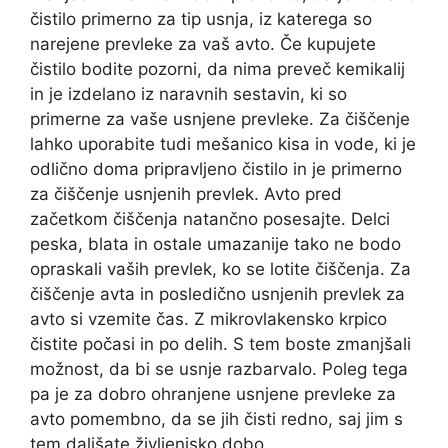
čistilo primerno za tip usnja, iz katerega so
narejene prevleke za vaš avto. Če kupujete
čistilo bodite pozorni, da nima preveč kemikalij
in je izdelano iz naravnih sestavin, ki so
primerne za vaše usnjene prevleke. Za čiščenje
lahko uporabite tudi mešanico kisa in vode, ki je
odlično doma pripravljeno čistilo in je primerno
za čiščenje usnjenih prevlek. Avto pred
začetkom čiščenja natančno posesajte. Delci
peska, blata in ostale umazanije tako ne bodo
opraskali vaših prevlek, ko se lotite čiščenja. Za
čiščenje avta in posledično usnjenih prevlek za
avto si vzemite čas. Z mikrovlakensko krpico
čistite počasi in po delih. S tem boste zmanjšali
možnost, da bi se usnje razbarvalo. Poleg tega
pa je za dobro ohranjene usnjene prevleke za
avto pomembno, da se jih čisti redno, saj jim s
tem daljšate življenjsko dobo.