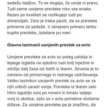
sedežu lepljivo. To se dogaja, če usnje ni pravo.
Tudi same usnjene prevleke niso vse enake.
Razen po kvaliteti se razlikujejo tudi po
dimenzijah. Zato je treba paziti, da so prevleke
primerne za sedeže. V skrajnem primeru lahko
kupite prevleke, izdelane po meri.
Glavne lastnosti usnjenih prevlek za avto
Usnjene prevleke za avto so poleg udobja in
lepega izgleda na splošno tudi bolj trpežne in
zdržijo dalj časa od tistih iz tkanin. Seveda je to
odvisno od primernega in rednega vzdrževanja.
Veliko lastnikov usnjenih prevlek za avto se za
njih odloči zaradi vonja. Prevleke iz tkanin zelo
hitro izgubijo vonj po novem in kmalu vpijejo
vonj iz okolice, zato so v avtu potrebne dodatne
dišave. Za usnjene prevleke pa je značilno, da