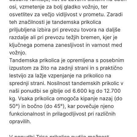
osi, vzmetenje za bolj gladko vožnjo, ter
osvetlitev za večjo vidljivost v prometu. Zaradi
teh značilnosti je tandemska prikolica
priljubljena izbira pri prevozu tovora na daljše
razdalje ali pri prevozu težjih bremen, kjer je
ključnega pomena zanesljivost in varnost med
vožnjo.
Tandemska prikolica je opremljena s posebnim
izpustom za žito na zadnji strani in s praktično
lestvijo za lažje vzpenjanje na prikolico na
sprednji strani. Nosilnost tandemskih prikolic v
naši ponudbi se giblje od 6.600 kg do 12.700
kg. Vsaka prikolica omogoča kipanje nazaj (do
50°) in bočno (do 45°), kar povečuje njeno
funkcionalnost in prilagodljivost pri različnih
opravilih.
V ponudbi Trisa prikolice nudijo možnost