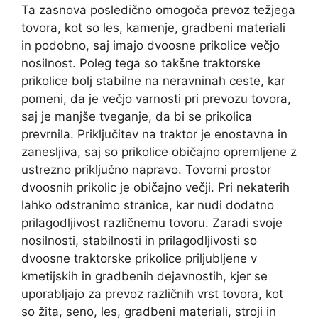
Ta zasnova posledično omogoča prevoz težjega
tovora, kot so les, kamenje, gradbeni materiali
in podobno, saj imajo dvoosne prikolice večjo
nosilnost. Poleg tega so takšne traktorske
prikolice bolj stabilne na neravninah ceste, kar
pomeni, da je večjo varnosti pri prevozu tovora,
saj je manjše tveganje, da bi se prikolica
prevrnila. Priključitev na traktor je enostavna in
zanesljiva, saj so prikolice običajno opremljene z
ustrezno priključno napravo. Tovorni prostor
dvoosnih prikolic je običajno večji. Pri nekaterih
lahko odstranimo stranice, kar nudi dodatno
prilagodljivost različnemu tovoru. Zaradi svoje
nosilnosti, stabilnosti in prilagodljivosti so
dvoosne traktorske prikolice priljubljene v
kmetijskih in gradbenih dejavnostih, kjer se
uporabljajo za prevoz različnih vrst tovora, kot
so žita, seno, les, gradbeni materiali, stroji in