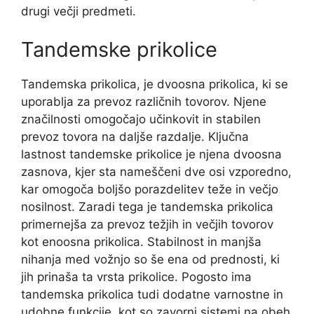
drugi večji predmeti.
Tandemske prikolice
Tandemska prikolica, je dvoosna prikolica, ki se
uporablja za prevoz različnih tovorov. Njene
značilnosti omogočajo učinkovit in stabilen
prevoz tovora na daljše razdalje. Ključna
lastnost tandemske prikolice je njena dvoosna
zasnova, kjer sta nameščeni dve osi vzporedno,
kar omogoča boljšo porazdelitev teže in večjo
nosilnost. Zaradi tega je tandemska prikolica
primernejša za prevoz težjih in večjih tovorov
kot enoosna prikolica. Stabilnost in manjša
nihanja med vožnjo so še ena od prednosti, ki
jih prinaša ta vrsta prikolice. Pogosto ima
tandemska prikolica tudi dodatne varnostne in
udobne funkcije, kot so zavorni sistemi na obeh