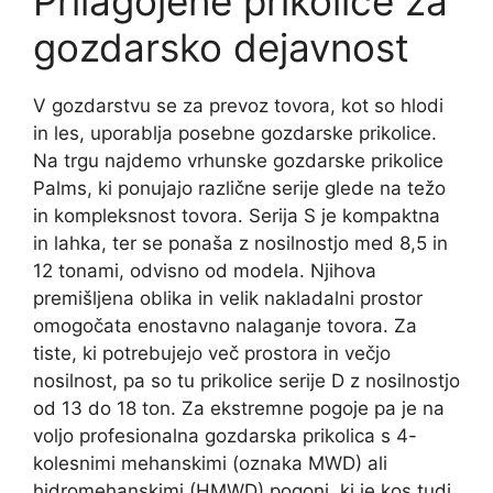
Prilagojene prikolice za
gozdarsko dejavnost
V gozdarstvu se za prevoz tovora, kot so hlodi
in les, uporablja posebne gozdarske prikolice.
Na trgu najdemo vrhunske gozdarske prikolice
Palms, ki ponujajo različne serije glede na težo
in kompleksnost tovora. Serija S je kompaktna
in lahka, ter se ponaša z nosilnostjo med 8,5 in
12 tonami, odvisno od modela. Njihova
premišljena oblika in velik nakladalni prostor
omogočata enostavno nalaganje tovora. Za
tiste, ki potrebujejo več prostora in večjo
nosilnost, pa so tu prikolice serije D z nosilnostjo
od 13 do 18 ton. Za ekstremne pogoje pa je na
voljo profesionalna gozdarska prikolica s 4-
kolesnimi mehanskimi (oznaka MWD) ali
hidromehanskimi (HMWD) pogoni, ki je kos tudi