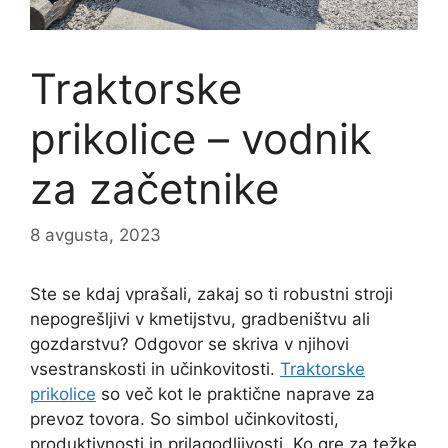
Traktorske
prikolice – vodnik
za začetnike
8 avgusta, 2023
Ste se kdaj vprašali, zakaj so ti robustni stroji
nepogrešljivi v kmetijstvu, gradbeništvu ali
gozdarstvu? Odgovor se skriva v njihovi
vsestranskosti in učinkovitosti.
Traktorske
prikolice
so več kot le praktične naprave za
prevoz tovora. So simbol učinkovitosti,
produktivnosti in prilagodljivosti. Ko gre za težke